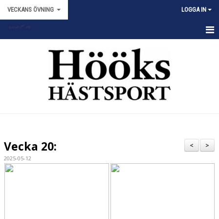
VECKANS ÖVNING
LOGGA IN
HEM
NYHETER
KALENDER
TRUPPEN
BILDGALLERI
Vecka 20:
<
>
DOKUMENT
2025-05-12
KONTAKT