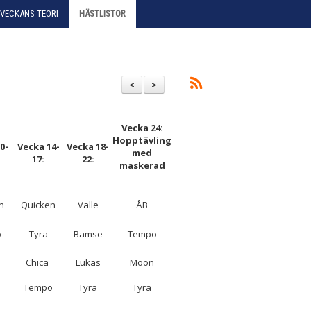
VECKANS TEORI
HÄSTLISTOR
<
>
Vecka 24:
Hopptävling
0-
Vecka 14-
Vecka 18-
med
17:
22:
maskerad
n
Quicken
Valle
ÅB
o
Tyra
Bamse
Tempo
Chica
Lukas
Moon
Tempo
Tyra
Tyra