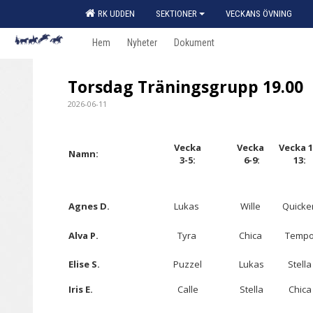
RK UDDEN
SEKTIONER
VECKANS ÖVNING
Hem
Nyheter
Dokument
Torsdag Träningsgrupp 19.00
2026-06-11
Vecka
Vecka
Vecka 1
Namn:
3-5:
6-9:
13:
Agnes D.
Lukas
Wille
Quicke
Alva P.
Tyra
Chica
Temp
Elise S.
Puzzel
Lukas
Stella
Iris E.
Calle
Stella
Chica