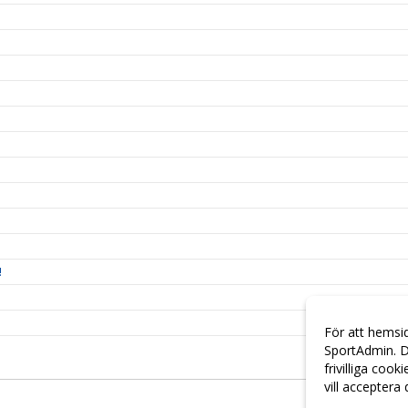
!
För att hemsi
SportAdmin. D
frivilliga cook
vill acceptera