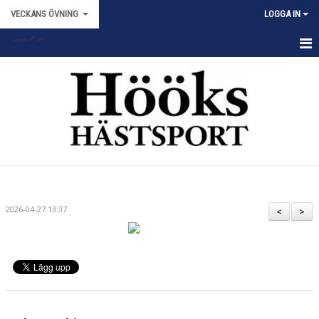
VECKANS ÖVNING
LOGGA IN
HEM
NYHETER
KALENDER
TRUPPEN
BILDGALLERI
2026-04-27 13:37
<
>
DOKUMENT
KONTAKT