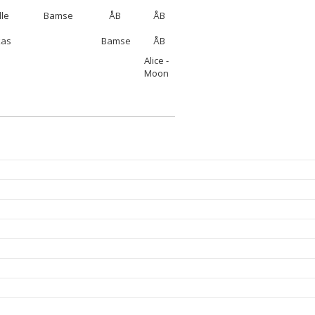
lle
Bamse
ÅB
ÅB
kas
Bamse
ÅB
Alice -
Moon