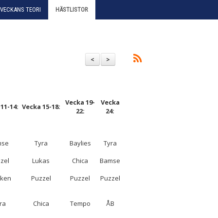
VECKANS TEORI
HÄSTLISTOR
<
>
Vecka 19-
Vecka
11-14:
Vecka 15-18:
22:
24:
mse
Tyra
Baylies
Tyra
zel
Lukas
Chica
Bamse
cken
Puzzel
Puzzel
Puzzel
ra
Chica
Tempo
ÅB