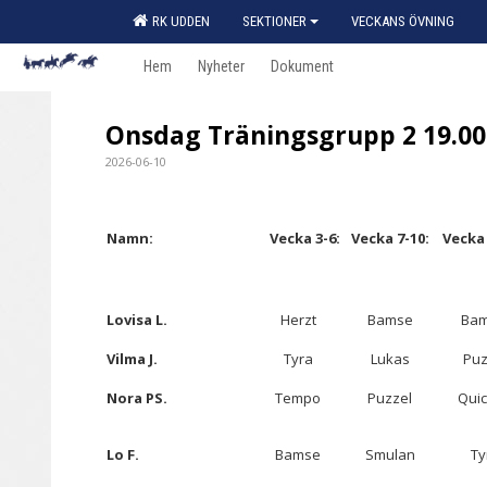
RK UDDEN
SEKTIONER
VECKANS ÖVNING
Hem
Nyheter
Dokument
Onsdag Träningsgrupp 2 19.00
2026-06-10
Namn:
Vecka
3-6:
Vecka 7-10:
Vecka 
Lovisa L.
Herzt
Bamse
Ba
Vilma J.
Tyra
Lukas
Puz
Nora PS.
Tempo
Puzzel
Qui
Lo F.
Bamse
Smulan
Ty