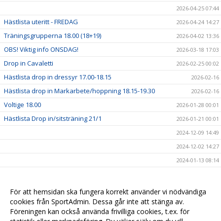
2026-04-25 07:44
Hästlista uteritt - FREDAG
2026-04-24 14:27
Träningsgrupperna 18.00 (18+19)
2026-04-02 13:36
OBS! Viktig info ONSDAG!
2026-03-18 17:03
Drop in Cavaletti
2026-02-25 00:02
Hästlista drop in dressyr 17.00-18.15
2026-02-16
Hästlista drop in Markarbete/hoppning 18.15-19.30
2026-02-16
Voltige 18.00
2026-01-28 00:01
Hästlista Drop in/sitsträning 21/1
2026-01-21 00:01
2024-12-09 14:49
2024-12-02 14:27
2024-01-13 08:14
2024-01-12 15:35
2024-01-11 11:30
För att hemsidan ska fungera korrekt använder vi nödvändiga
cookies från SportAdmin. Dessa går inte att stänga av.
2024-01-10 14:00
Föreningen kan också använda frivilliga cookies, t.ex. för
2024-01-09 13:30