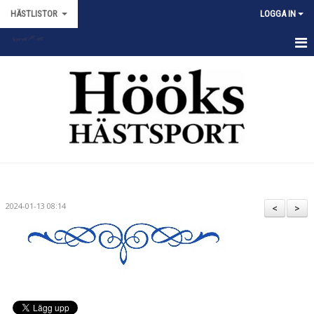
HÄSTLISTOR
LOGGA IN
HEM
NYHETER
DOKUMENT
2024-01-13 08:14
<
>