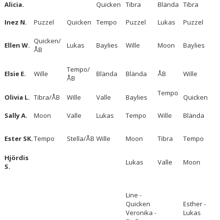
Alicia.
Quicken
Tibra
Blända
Tibra
Inez N.
Puzzel
Quicken
Tempo
Puzzel
Lukas
Puzzel
Quicken/
Ellen W.
Lukas
Baylies
Wille
Moon
Baylies
ÅB
Tempo/
Elsie E.
Wille
Blända
Blända
ÅB
Wille
ÅB
Tempo
Olivia L.
Tibra/ÅB
Wille
Valle
Baylies
Quicken
Sally A.
Moon
Valle
Lukas
Tempo
Wille
Blända
Ester SK.
Tempo
Stella/ÅB
Wille
Moon
Tibra
Tempo
Hjördis
Lukas
Valle
Moon
S.
Line -
Quicken
Esther -
Veronika -
Lukas