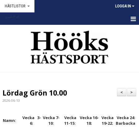
HÄSTLISTOR
LOGGA IN
HEM
NYHETER
DOKUMENT
Lördag Grön 10.00
<
>
2026-06-13
Vecka 3-
Vecka 7-
Vecka
Vecka 16-
Vecka
Vecka 24:
Namn:
6:
10:
11-15:
18:
19-22:
Barbacka