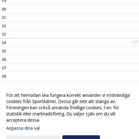
19
20
21
22
23
v.35
24
25
26
27
28
29
30
För att hemsidan ska fungera korrekt använder vi nödvändiga
v.36
31
cookies från SportAdmin. Dessa går inte att stänga av.
Föreningen kan också använda frivilliga cookies, t.ex. för
statistik eller marknadsföring. Du väljer själv om du vill
acceptera dessa.
Anpassa dina val
Cookie-
Gå till