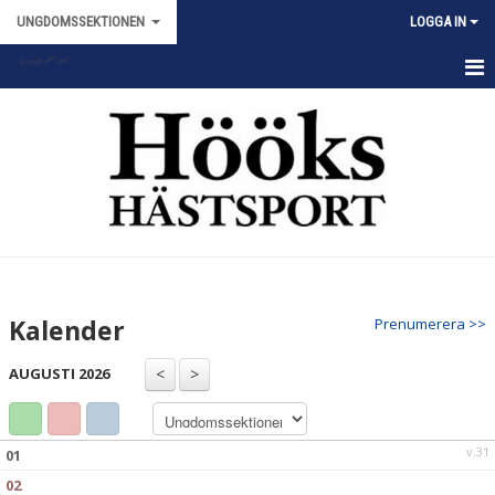
UNGDOMSSEKTIONEN
LOGGA IN
HEM
STYRELSEN
NYHETER
KALENDER
Kalender
Prenumerera >>
AUGUSTI 2026
v.31
01
02