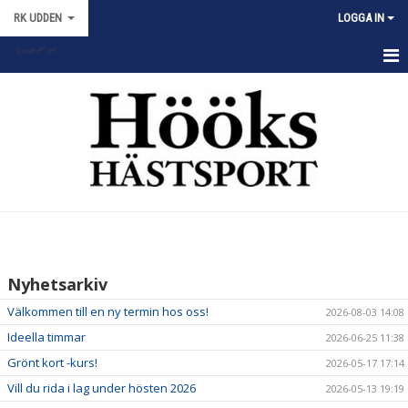
RK UDDEN
LOGGA IN
HEM
NYHETER
OM KLUBBEN
MEDLEM
RIDSKOLAN
Nyhetsarkiv
TRÄNARE
Välkommen till en ny termin hos oss!
2026-08-03 14:08
TÄVLING
Ideella timmar
2026-06-25 11:38
Grönt kort -kurs!
2026-05-17 17:14
ANLÄGGNINGEN
Vill du rida i lag under hösten 2026
2026-05-13 19:19